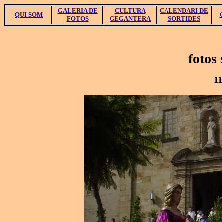
GALERIA DE
CULTURA
CALENDARI DE
QUI SOM
FOTOS
GEGANTERA
SORTIDES
fotos
11